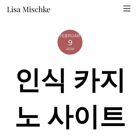
Skip
Lisa Mischke
Men
to
content
FEBRUAR
9
2026
인식 카지
노 사이트