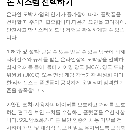
돈 시스템 선택하기
온라인 도박 사업의 인기가 증가함에 따라, 플랫폼을
선택할 때 주의가 필요합니다.다음의 요인을 고려하여,
안전하고 만족스러운 도박 경험을 확실하게할 수 있습
니다:
1.허가 및 정책:
믿을 수 있는 믿을 수 있는 당국에 의해
라이선스와 규제를 받는 온라인상의 도박장을 선택하
십시오.예를 들어, 몰타 게이밍 당국 (MGA), 영국 도박
위원회 (UKGC), 또는 맨섬 게임 감독기관 위원회.이러
한 라이선스는 플랫폼이 공정하게 운영되며 엄격한 기
준을 충족합니다.
2.안전 조치:
사용자의 데이터를 보호하고 거래를 보호
하는 견고한 보안 조치를 수행하는 플랫폼을 우선시합
니다. SSL 암호화와 다른 보안 인증의 사용 여부를 검
사하여 개인 및 재정적 정보 비밀로 유지되도록 보장합