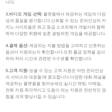
니다.
3.비디오 게임 선택:
플랫폼에서 제공하는 게임의 다양
성과 품질을 평가합니다.신뢰할 수 있는 온라인상의 카
지노 사이트들은 최고 등급 소프트웨어 개발사와 협력
하여 다양한 취향에 맞춘 광범위한 게임을 제공합니다.
4.결제 옵션:
제공되는 지불 방법을 고려하고 선호하는
옵션이 지원되는지 확인합니다.또한 출금 정책을 검사
하여 처리 시간과 관련된 수수료를 확인합니다.
5.고객 지원:
믿을 수 있는 고객 지원은 어떤 온라인상
의 서비스와 대응할 때 중요합니다.다양한 대화 채널을
제공하는 플랫폼을 찾아보세요.실시간 채팅, 이메일,
전화 지원.즉각적이고 도움이 되는 지원은 전반적인 경
험을 크게 향상시킬 수 있습니다.