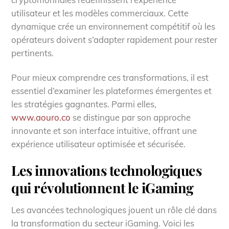
utilisateur et les modèles commerciaux. Cette
dynamique crée un environnement compétitif où les
opérateurs doivent s’adapter rapidement pour rester
pertinents.
Pour mieux comprendre ces transformations, il est
essentiel d’examiner les plateformes émergentes et
les stratégies gagnantes. Parmi elles,
www.aouro.co
se distingue par son approche
innovante et son interface intuitive, offrant une
expérience utilisateur optimisée et sécurisée.
Les innovations technologiques
qui révolutionnent le iGaming
Les avancées technologiques jouent un rôle clé dans
la transformation du secteur iGaming. Voici les