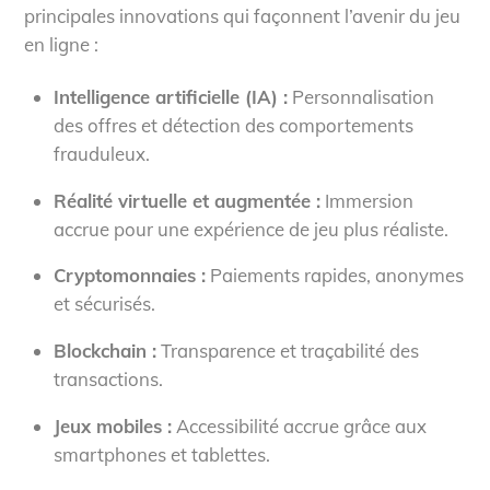
principales innovations qui façonnent l’avenir du jeu
en ligne :
Intelligence artificielle (IA) :
Personnalisation
des offres et détection des comportements
frauduleux.
Réalité virtuelle et augmentée :
Immersion
accrue pour une expérience de jeu plus réaliste.
Cryptomonnaies :
Paiements rapides, anonymes
et sécurisés.
Blockchain :
Transparence et traçabilité des
transactions.
Jeux mobiles :
Accessibilité accrue grâce aux
smartphones et tablettes.