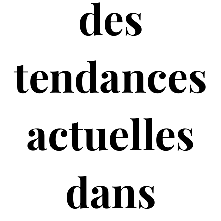
des
tendances
actuelles
dans