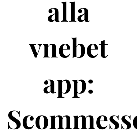
alla
vnebet
app:
Scommess