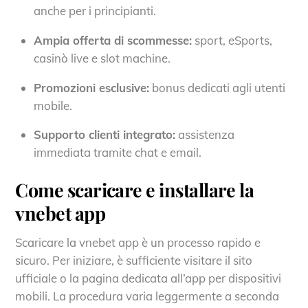
anche per i principianti.
Ampia offerta di scommesse:
sport, eSports,
casinò live e slot machine.
Promozioni esclusive:
bonus dedicati agli utenti
mobile.
Supporto clienti integrato:
assistenza
immediata tramite chat e email.
Come scaricare e installare la
vnebet app
Scaricare la vnebet app è un processo rapido e
sicuro. Per iniziare, è sufficiente visitare il sito
ufficiale o la pagina dedicata all’app per dispositivi
mobili. La procedura varia leggermente a seconda