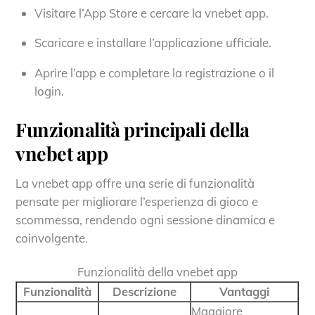
Visitare l’App Store e cercare la vnebet app.
Scaricare e installare l’applicazione ufficiale.
Aprire l’app e completare la registrazione o il
login.
Funzionalità principali della
vnebet app
La vnebet app offre una serie di funzionalità
pensate per migliorare l’esperienza di gioco e
scommessa, rendendo ogni sessione dinamica e
coinvolgente.
Funzionalità della vnebet app
Funzionalità
Descrizione
Vantaggi
Maggiore