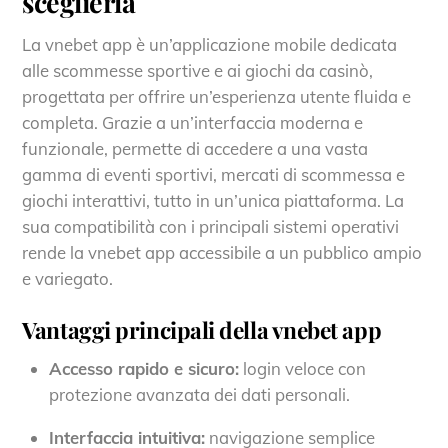
sceglierla
La vnebet app è un’applicazione mobile dedicata
alle scommesse sportive e ai giochi da casinò,
progettata per offrire un’esperienza utente fluida e
completa. Grazie a un’interfaccia moderna e
funzionale, permette di accedere a una vasta
gamma di eventi sportivi, mercati di scommessa e
giochi interattivi, tutto in un’unica piattaforma. La
sua compatibilità con i principali sistemi operativi
rende la vnebet app accessibile a un pubblico ampio
e variegato.
Vantaggi principali della vnebet app
Accesso rapido e sicuro:
login veloce con
protezione avanzata dei dati personali.
Interfaccia intuitiva:
navigazione semplice