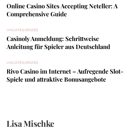
Online Casino Sites Accepting Neteller: A
Comprehensive Guide
UNCATEGORIZED
Casinoly Anmeldung: Schrittweise
Anleitung für Spieler aus Deutschland
UNCATEGORIZED
Rivo Casino im Internet – Aufregende Slot-
Spiele und attraktive Bonusangebote
Lisa Mischke