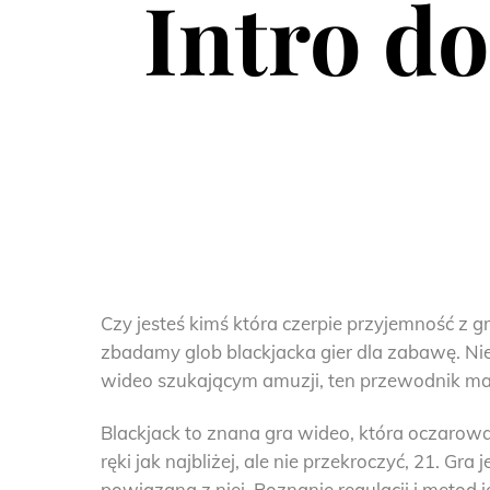
Intro do
Czy jesteś kimś która czerpie przyjemność z gra
zbadamy glob blackjacka gier dla zabawę. 
wideo szukającym amuzji, ten przewodnik ma 
Blackjack to znana gra wideo, która oczarowa
ręki jak najbliżej, ale nie przekroczyć, 21. G
powiązaną z niej. Poznanie regulacji i metod 