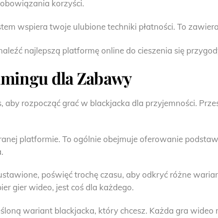
zobowiązania korzyści.
stem wspiera twoje ulubione techniki płatności. To zawiera
aleźć najlepszą platformę online do cieszenia się przygod
amingu dla Zabawy
, aby rozpocząć grać w blackjacka dla przyjemności. Przes
branej platformie. To ogólnie obejmuje oferowanie podsta
.
t ustawione, poświęć trochę czasu, aby odkryć różne wari
er gier wideo, jest coś dla każdego.
reśloną wariant blackjacka, który chcesz. Każda gra wideo