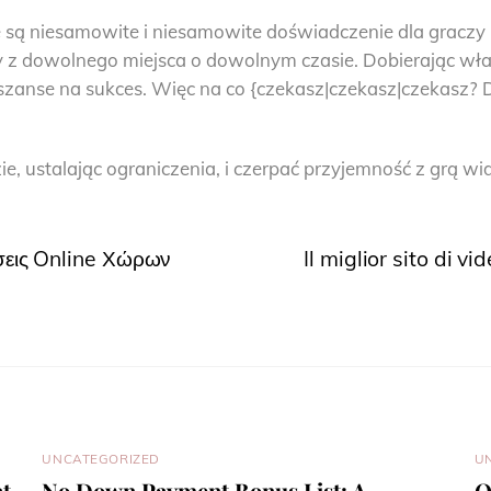
są niesamowite i niesamowite doświadczenie dla graczy 
y z dowolnego miejsca o dowolnym czasie. Dobierając właśc
szanse na sukces. Więc na co {czekasz|czekasz|czekasz?
, ustalając ograniczenia, i czerpać przyjemność z grą w
σεις Online Χώρων
Il miglior sito di 
UNCATEGORIZED
U
at
No Down Payment Bonus List: A
O