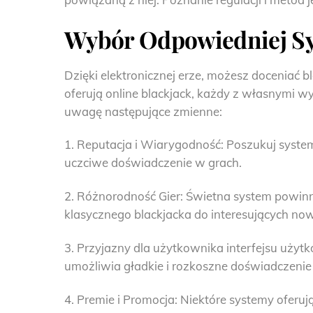
Wybór Odpowiedniej S
Dzięki elektronicznej erze, możesz doceniać 
oferują online blackjack, każdy z własnymi wy
uwagę następujące zmienne:
1. Reputacja i Wiarygodność: Poszukuj system
uczciwe doświadczenie w grach.
2. Różnorodność Gier: Świetna system powin
klasycznego blackjacka do interesujących now
3. Przyjazny dla użytkownika interfejsu użytk
umożliwia gładkie i rozkoszne doświadczeni
4. Premie i Promocja: Niektóre systemy ofer