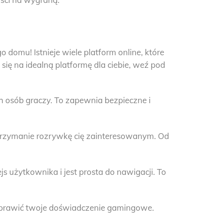
domu! Istnieje wiele platform online, które
się na idealną platformę dla ciebie, weź pod
h osób graczy. To zapewnia bezpieczne i
utrzymanie rozrywkę cię zainteresowanym. Od
s użytkownika i jest prosta do nawigacji. To
 poprawić twoje doświadczenie gamingowe.