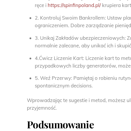
ręce i
https://spinfinpoland.pl/
krupiera kar
2. Kontroluj Swoim Bankrollem: Ustaw pla
ograniczeniem. Dobre zarządzanie pieni
3. Unikaj Zakładów ubezpieczeniowych: Z
normalnie zalecane, aby unikać ich i skupi
4.Ćwicz Liczenie Kart: Liczenie kart to m
przypadkowych liczby generatorów, może 
5. Weź Przerwy: Pamiętaj o robieniu rut
spontanicznym decisions.
Wprowadzając te sugestie i metod, możesz ul
przyjemność.
Podsumowanie