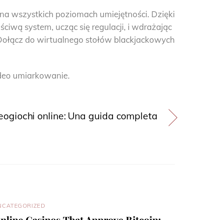
na wszystkich poziomach umiejętności. Dzięki
iwą system, ucząc się regulacji, i wdrażając
 Dołącz do wirtualnego stołów blackjackowych
ideo umiarkowanie.
videogiochi online: Una guida completa
NCATEGORIZED
nline Casinos That Approve Bitcoin: