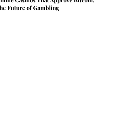
he Future of Gambling