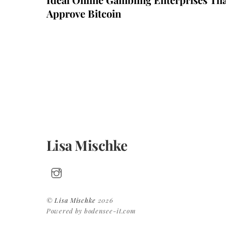
Approve Bitcoin
Lisa Mischke
©
Lisa Mischke
2026
Powered by bodensee-it.com