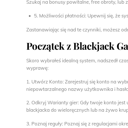
Szukaj na bonusy powitalne, free obroty, lub 
5. Możliwości płatności: Upewnij się, że sy
Zastanawiając się nad te czynniki, możesz odn
Początek z Blackjack G
Skoro wybrałeś idealną system, nadszedł czas
wyprawę:
1. Utwórz Konto: Zarejestruj się konto na wy
niepowtarzalnego nazwy użytkownika i hasła
2. Odkryj Warianty gier: Gdy twoje konto jes
blackjacka do wieloręcznych lub na żywo krupi
3. Poznaj reguły: Poznaj się z regulacjami ok