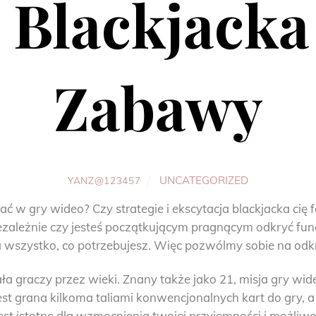
 Blackjacka
Zabawy
UNCATEGORIZED
YANZ@123457
ć w gry wideo? Czy strategie i ekscytacja blackjacka cię fa
Niezależnie czy jesteś początkującym pragnącym odkryć
wszystko, co potrzebujesz.
Więc pozwólmy sobie na odkry
ła graczy przez wieki. Znany także jako 21, misja gry w
ra jest grana kilkoma taliami konwencjonalnych kart do gry
jest istotne dla wzmocnienia twojej przyjemności i możliw