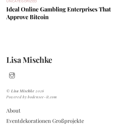
UNCATEGORIZED
Ideal Online Gambling Enterprises That
Approve Bitcoin
Lisa Mischke
©
Lisa Mischke
2026
Powered by bodensee-it.com
About
Eventdekorationen Großprojekte