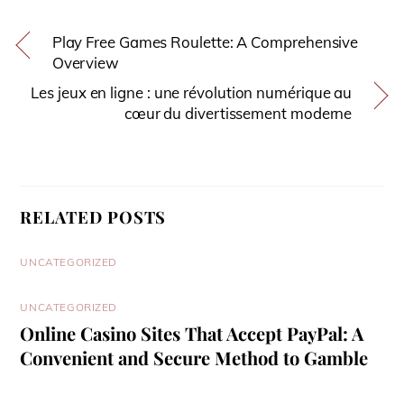
Play Free Games Roulette: A Comprehensive
Overview
Les jeux en ligne : une révolution numérique au
cœur du divertissement moderne
RELATED POSTS
UNCATEGORIZED
UNCATEGORIZED
Online Casino Sites That Accept PayPal: A
Convenient and Secure Method to Gamble