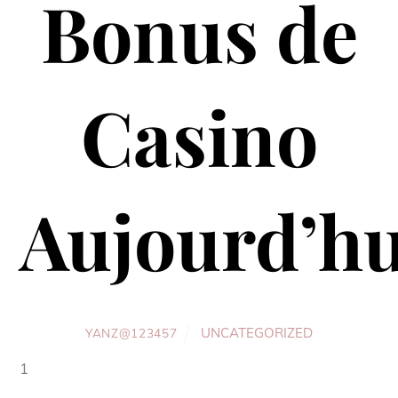
Bonus de
Casino
Aujourd’hu
UNCATEGORIZED
YANZ@123457
1