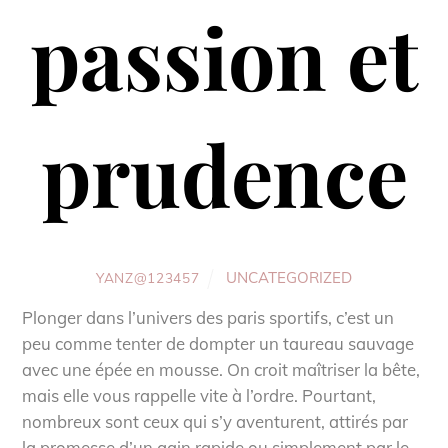
passion et
prudence
UNCATEGORIZED
YANZ@123457
Plonger dans l’univers des paris sportifs, c’est un
peu comme tenter de dompter un taureau sauvage
avec une épée en mousse. On croit maîtriser la bête,
mais elle vous rappelle vite à l’ordre. Pourtant,
nombreux sont ceux qui s’y aventurent, attirés par
la promesse d’un gain rapide ou simplement par le