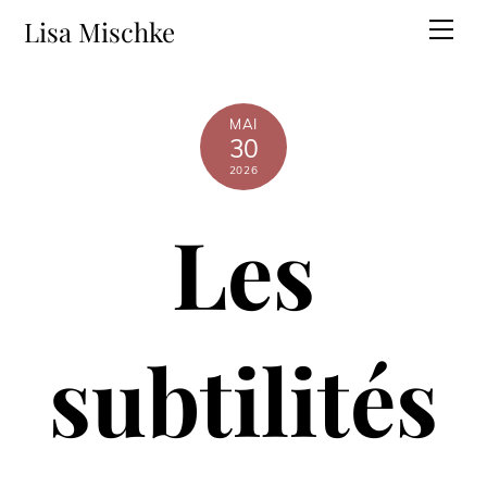
Skip
Lisa Mischke
Men
to
content
MAI
30
2026
Les
subtilités